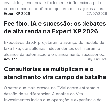
investidor, tendência é fortemente influenciada pelo
cenário macroeconômico, que em meio a juros altos,
Expert XP 2026
27/07/2026
diminui comissões ao levar o cliente para a renda fixa.
Fee fixo, IA e sucessão: os debates
de alta renda na Expert XP 2026
Executivos da XP projetaram o avanço do modelo de
taxa fixa, consultorias independentes delimitaram o
alcance da automação e o planejamento sucessório
Advisor
30/03/2026
voltou à pauta sob o efeito da mudança tributária.
Consultorias se multiplicam e o
atendimento vira campo de batalha
O setor que mais cresce na CVM agora enfrenta o
desafio de se diferenciar. A análise da Vita
Investimentos indica que operação e experiência do
cliente nunca foram variáveis independentes.